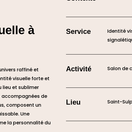
uelle à
Service
Identité v
signaléti
Activité
Salon de c
univers raffiné et
ité visuelle forte et
 lieu et sublimer
ine, accompagnées de
Lieu
Saint-Sulp
us, composent un
issable. Une
me la personnalité du