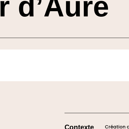
er d’Auré
Contexte
Création 