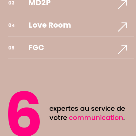
MD2P
03
Love Room
04
FGC
05
6
expertes au service de
votre
communication
.