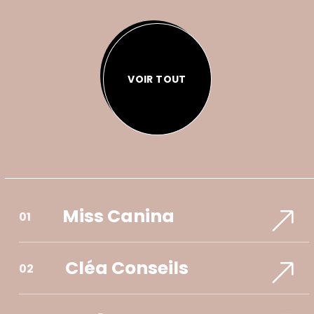
VOIR TOUT
Miss Canina
01​
Cléa Conseils
02