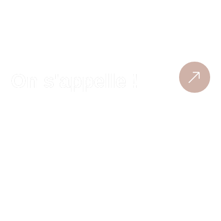
ENVIE D’AVOIR DU CONTENU
QUI DÉCHIRE POUR TES
RÉSEAUX ?
On s'appelle !
Réservez votre rendez-vous : 30 minutes
d’échanges autour de votre projet, c’est gratuit
et sans engagement. Le top quoi !