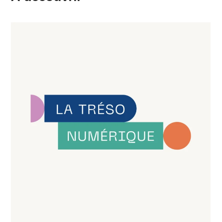
Air & Clim
Marquage
Identité visuelle
Supports Print
véhicules