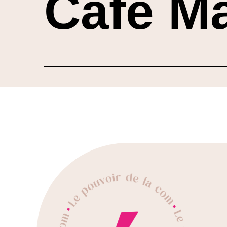
Café M