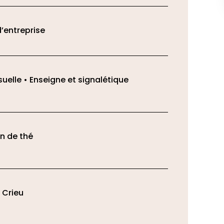
’entreprise
isuelle • Enseigne et signalétique
n de thé
 Crieu