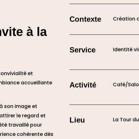
Contexte
Création d
vite à la
Service
Identité v
nvivialité et
biance accueillante
Activité
Café/Salo
 à son image et
ttirer le regard et
Lieu
La Tour du
été travaillé pour
xpérience cohérente dès