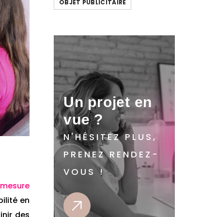
OBJET PUBLICITAIRE
Un projet en
vue ?
N'HÉSITEZ PLUS,
PRENEZ RENDEZ-
VOUS !
-mesure
ilité en
inir des