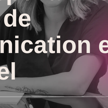
 de
ication e
el