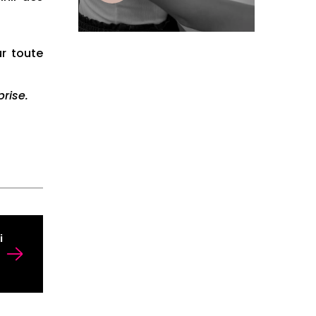
r toute
rise.
i