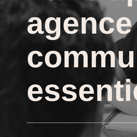
agence
commun
essenti