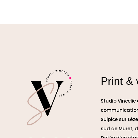
Print &
Studio Vincelie
communication
Sulpice sur Lèz
sud de Muret, d
Dotée d’un stu