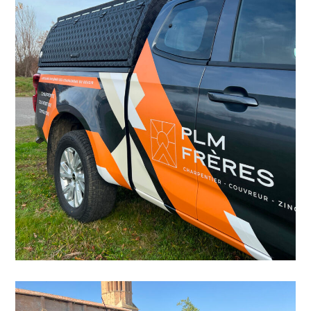
PLM Frères
Marquage
Identité visuelle
Supports Print
véhicules
Textiles