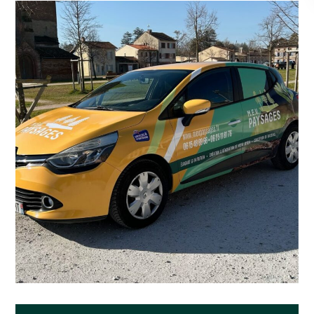
M.E.V Paysages
Site
Marquage véhicules
Supports Print
internet