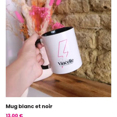
Mug blanc et noir
13.00
€