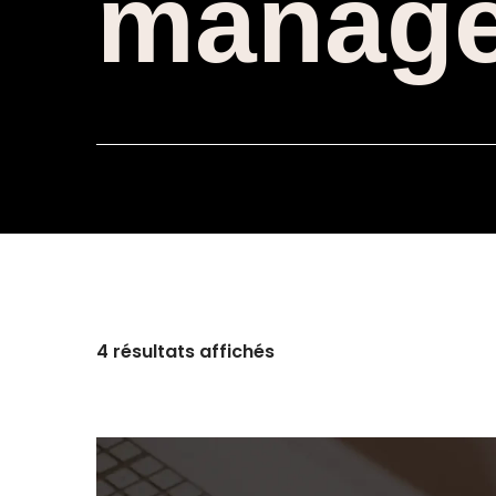
manag
4 résultats affichés