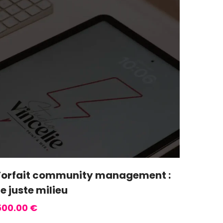
Forfait community management :
Le juste milieu
500.00
€