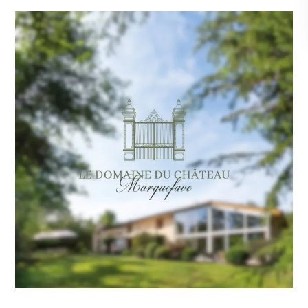
Le Domaine du
Château
Community management
Création de contenus
Supports
Identité visuelle
Print