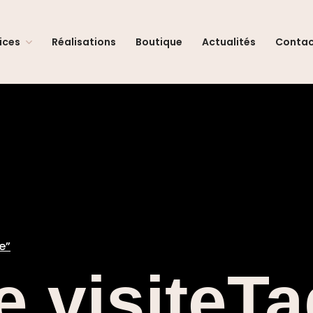
ices
Réalisations
Boutique
Actualités
Conta
e”
e visiteT