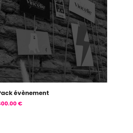
Pack évènement
800.00
€